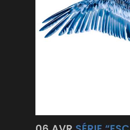
06 AVR
SÉRIE “ES